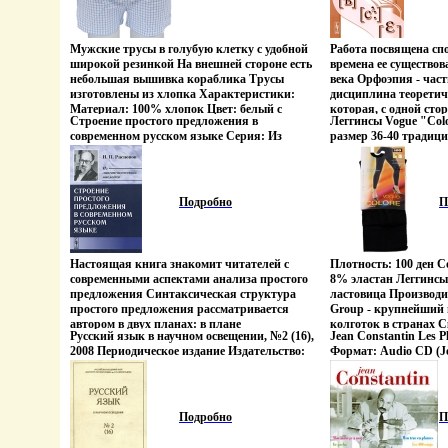
Мужские трусы в голубую клетку с удобной
Работа посвящена спо
широкой резинкой На внешней стороне есть
времена ее существов
небольшая вышивка кораблика Трусы
века Орфоэпия - част
изготовлены из хлопка Характеристики:
дисциплина теоретич
Материал: 100% хлопок Цвет: белый с
которая, с одной сто
Строение простого предложения в
Леггинсы Vogue "Colo
голубым быбхсРазмер: XXL Производитель:
проблемыбыбху нор
современном русском языке Серия: Из
размер 36-40 традиц
Италия Артикул: 358 Товар
произношения, обосн
лингвистического наследия инфо 4807q.
качества Товар серт
сертифицирован.
с другой стороны, бы
насколько речь прав
какой мере она соот
представлениям о мас
Подробно
П
выразительности (в с
включаются сввицшн
произношении) Говор
век прошел в спорах,
Настоящая книга знакомит читателей с
Плотность: 100 ден С
церковнославянизмы 
современными аспектами анализа простого
8% эластан Леггинсы
качестве отличитель
предложения Синтаксическая структура
ластовица Производ
книжного произношен
простого предложения рассматривается
Group - крупнейший 
петербургско-московс
автором в двух планах: в плане
колготок в странах 
произношении, т е н
Русский язык в научном освещении, №2 (16),
Jean Constantin Les P
конструктивно-синтаксическбыбхцом
экспортирует своюб
интеллигентский (дв
2008 Периодическое издание Издательство:
Формат: Audio CD (Je
(грамматическое членение) и в плане
Данию, Норвегию, Ш
говор мог претендова
Языки славянской культуры, 2008 г Мягкая
Дистрибьюторы: Vo
коммуникативно-синтаксическом
Балтии и Россию Ист
нормативного стандар
обложка, 316 стр Формат: 70x100/16
Германия Лицензион
(актуальное членение) Последовательно
1903 году Vogue - са
дискуссиях об инвар
(~167x236 мм) инфо 4852q.
Характеристики ауди
разграничивая эти два аспекта анализа
которая включает л
вариативности русск
Альбом: Импортное и
структуры предложения, И П Распопов
стильных, модных мо
Подробно
П
произношения Кврсс
выделяет конструктивно-синтаксические
женских носочков Же
для филологов, журна
типы предложения, с одной стороны, и
молодая, стильная,