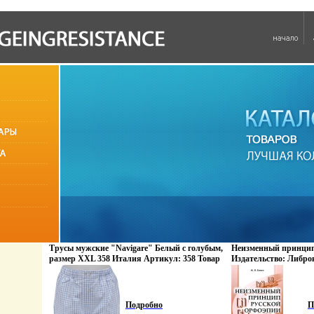
Трусы мужские "Navigare" Белый с голубым,
Неизменный принцип
размер XXL 358 Италия Артикул: 358 Товар
Издательство: Либро
сертифицирован инфо 4805q.
обложка, 240 стр ISB
Формат: 60x90/16 (~1
Подробно
П