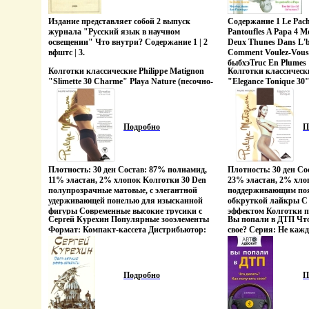
соответствующих спец
коммуникатвицшуивно-синтаксические - с
настроение меняется
для кого публичная 
другой Автор останавливается также на
изысканности до аван
Издание представляет собой 2 выпуск
Содержание 1 Le Pacha
профессией Автор Жу
вопросах соотношения этих типов
обходится без участи
журнала "Русский язык в научном
Pantoufles A Papa 4 
предложений и на средствах оформления
гардеробе Использов
освещении" Что внутри? Содержание 1 | 2
Deux Thunes Dans L'b
грамматического и актуального членения
технологий и матери
вфштс | 3.
Comment Voulez-Vous 
Книга будет полезна филологам-русистам и
Vogue Group выпуска
быбхэTruc En Plumes 1
филологам других специальностей,
носки, женское белье
Колготки классические Philippe Matignon
Колготки классически
Cet Air-La 13 Le Cha
преподавателям, аспирантам и студентам
широком ассортимент
"Slimette 30 Charme" Playa Nature (песочно-
"Elegance Tonique 30
Jardinier 15 Le Beaujo
языковых вузов 2-е издание Автор Игорь
предлагает новую, с
бежевые), размер 3 и элегантных женщин
(каппучино), размер
17 Ton The T'as T'il O
Распопов.
коллекцию колготок, 
Товар сертифицирован инфо 4885q.
Товар сертифицирова
C'mot La 20 Les 400 C
традиционного финск
Instrumentale) вицш
сертифицирован.
Константин Jean Cons
Подробно
П
Плотность: 30 ден Состав: 87% полиамид,
Плотность: 30 ден Со
11% эластан, 2% хлопок Kолготки 30 Den
23% эластан, 2% хло
полупрозрачные матовые, с элегантной
поддерживающим поя
удерживающей понелью для изысканной
обкруткой лайкры 
фигуры Современные высокие трусики с
эффектом Колготки п
Сергей Курехин Популярные зооэлементы
Вы попали в ДТП Что
различными уровнбыбхюями давления для
ноги Тонкая резинка 
Формат: Компакт-кассета Дистрибьютор:
свое? Серия: Не кажд
идеального контроля и удобства
б ластовица, плоски
Manchester Files Лицензионные товары
Производитель: Италия Philippe Matignon -
мысок Производитель
Характеристики аудионосителей Альбом
это элегантный, изысканный и
Matignon - это элега
инфо 4887q.
соблазнительный бренд Philippe Matignon
соблазнительный брен
означает новаторство, поиск, строгий
означает новаторство
Подробно
П
контроль! Все чулочно-носочные изделия
контроль! Все чулоч
Philippe Matignon изготавливаювицщдтся из
Philippe Maвицщеtig
нитей высочайшего качества и новейших
нитей высочайшего к