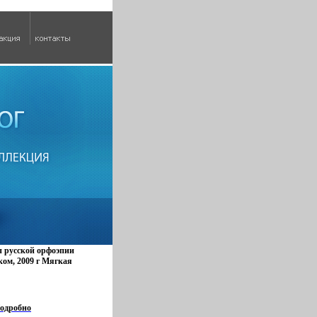
 русской орфоэпии
ком, 2009 г Мягкая
N 978-5-397-00395-7
45х217 мм) инфо 4806q.
одробно