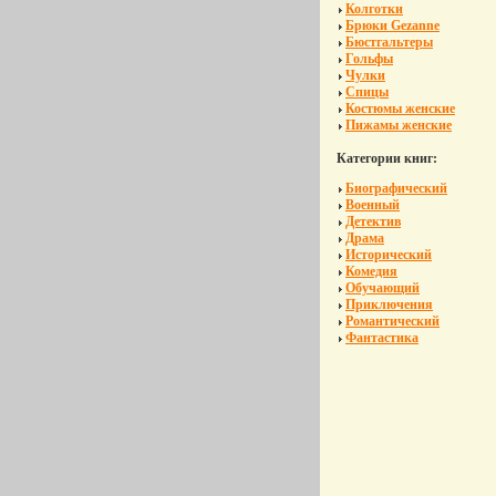
Колготки
Брюки Gezanne
Бюстгальтеры
Гольфы
Чулки
Спицы
Костюмы женские
Пижамы женские
Категории книг:
Биографический
Военный
Детектив
Драма
Исторический
Комедия
Обучающий
Приключения
Романтический
Фантастика