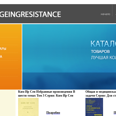
Ким Ир Сен Избранные произведения В
Общая и медицинская
шести томах Том 3 Серия: Ким Ир Сен
задачи Серия: Для ст
Избранные произведения в шести томах инфо
9122u.
6901u.
Подробно
П