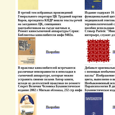
В третий том избранных произведений
Издание содержит 16
Генерального секретаря ЦК Трудовой партии
функциональной цит
Кореи, президента КНДР вошли тексты речей
медицинской генетике
на заседаниях ЦК, совещаниях
терминологический 
партработников на съезде научных и
пособия использован
Ремонт киносъемочной аппаратуры Серия:
Стикер Paristic "Мин
технических работников, пбьбйыленумах
преподавания генети
Библиотека кинолюбителя инфо 9402u.
интерьере, служит дл
комитетов Трудовой партии Кореи 1961-63 гг
и иностранным студе
восприятия инфо 943
Автор Ир Сен Ким.
биологии Белорусског
медицинского универс
новейшие достижения 
полученные отечест
Подробно
П
иностранными иссле
написано доступным
задачи вйнсйраспред
приведены примеры 
В практике кинолюбителей встречаются
Добавьте оригинальн
Пособие соответствуе
различные неисправности и неполадки в
с помощью необычно
медицинской генетик
съемочной аппаратуре, которые можно
пазлы" Изображение 
медицинских учебны
устранить своими силами Автор книги,
цвета, выполнено в в
может быть использо
исходя из долголетней практики по ремонту
Необыкновенный всп
биологических факул
Секрет Величия Человека Букинистическое
Парапсихология В дв
киносъемочной аппабьгжфратуры, делится
дизайнерсбьвшском р
врачами и всеми ин
издание 2002 г Мягкая обложка, 232 стр инфо
Букинистическое изд
своим опытом и дает рекомендации по
утонченную и изыска
вопросами общей и м
9467u.
Хорошая Издательств
исправлению того или иного повреждения
только спальни, гост
Авторы (показать все
1992 г Мягкая обложк
Подробно рассматриваются: устройство
комнаты, но и даже 
Валерий Бутвиловск
экз инфо 9475u.
механизмов, взаимодействие узлов и способы
из матового винила -
устранения отдельных неисправностей в
материала, который 
Подробно
П
киносъемочной аппаратуре При изложении
любым гладким и чи
технологии ремонта вйоъфза основу взяты те
легко моется и девйо