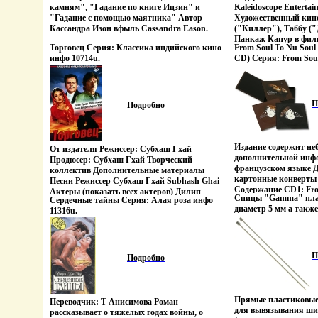
камням", "Гадание по книге Ицзин" и
Kaleidoscope Entertai
"Гадание с помощью маятника" Автор
Художественный кин
Кассандра Изон вфыль Cassandra Eason.
("Киллер"), Таббу ("
Панкаж Капур в фил
Торговец Серия: Классика индийского кино
From Soul To Nu Soul 
Бхарадваджа "Макбу
инфо 10714u.
CD) Серия: From Sou
талантливого композ
11168u.
Вишала Бхарадваджа
основе сценария "Ма
шекспировская трагед
"Макбет", сюжет кот
П
Подробно
современный Бомбей
Бхарадвадж Продюсер
Творческий коллектив
мин, Индия Lotus Fi
Издание содержит не
От издателя Режиссер: Субхаш Гхай
кинофильм Шамита Ш
дополнительной инф
Продюсер: Субхаш Гхай Творческий
Грэси Синх ("Я живу 
французском языке Д
коллектив Дополнительные материалы
Арбааз Кхан ("В пле
картонные конверты 
Песни Режиссер Субхаш Гхай Subhash Ghai
Гаутама Адхикари "
Содержание CD1: Fro
Актеры (показать всех актеров) Дилип
Спицы "Gamma" пла
после свадьбы, узнает
Сердечные тайны Серия: Алая роза инфо
Crooners Vol 1 бьвжф
Кумар Dilip бьвкгKumar Вивек Мушран
диаметр 5 мм а такж
имел роман с дочерь
11316u.
You Фредди Кол 2 Put
Vivek Mushran Амриш Пури Amrish Puri.
собственного произво
Душевная травма от
Гилстап 3 Take Invent
настолько велика, чт
4 It's A Man's Man's 
расправиться с Триш
Version) Джеймс Браун
законной супругой в
So (Live Version At l
П
Подробно
Гаутам Адхикари Пр
6 Ain't No Sunshine Б
Адхикари Ананд Пан
Walked Away Сил Джо
коллектив Душа моя 1
What You've Got Вил
Jaan Productions Ху
(Demo Version) Рой Э
Прямые пластиковые
Переводчик: Т Анисимова Роман
кинофильм Джеки Шр
Сайффр 11 Supermen
для вывязывания ши
рассказывает о тяжелых годах войны, о
"Трое разгневанных
Уотсон 12 Brother O