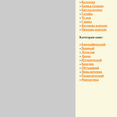
Колготки
Брюки Gezanne
Бюстгальтеры
Гольфы
Чулки
Спицы
Костюмы женские
Пижамы женские
Категории книг:
Биографический
Военный
Детектив
Драма
Исторический
Комедия
Обучающий
Приключения
Романтический
Фантастика